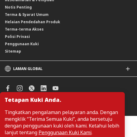
Skim Persaraan Swasta (PRS)
Notis Penting
Clicks Trader
Terma & Syarat Umum
Instrumen Deposit Boleh Niaga
Helaian Pendedahan Produk
Unit Amanah Harga Berubah ASNB
Terma-terma Akses
Polisi Privasi
Penggunaan Kuki
Sitemap
LAMAN GLOBAL
CIMB
CIMB Islamic
CIMB Bank (SG)
Tetapan Kuki Anda.
CIMB Bank (KH)
Urus Keutamaan Kuki
CIMB Niaga
Tingkatkan pengalaman pelayaran anda. Dengan
CIMB Thai
mengklik “Terima Semua Kuki”, anda bersetuju
CIMB Bank (VN)
Pelanggan tidak perlu memberikan butiran peribadi ketika melayari
dengan penggunaan kuki oleh kami. Ketahui lebih
atau mengakses maklumat berkaitan produk dan perkhidmatan di
CIMB Bank (PH)
lanjut tentang
Penggunaan Kuki Kami
.
laman web. Butiran perbadi hanya diperlukan sekiranya pelanggan