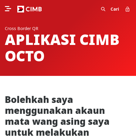
Cari
Cross Border QR
APLIKASI CIMB
OCTO
Bolehkah saya
menggunakan akaun
mata wang asing saya
untuk melakukan