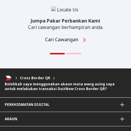
Jumpa Pakar Perbankan Kami
Cari cawangan berhampiran anda.
Cari Cawangan
Cross Border QR
Bolehkah saya menggunakan akaun mata wang asing saya
untuk melakukan transaksi DuitNow Cross Border QR?
PERKHIDMATAN DIGITAL
Aplikasi CIMB OCTO
AKAUN
CIMB Clicks
DuitNow QR
Akaun Simpanan