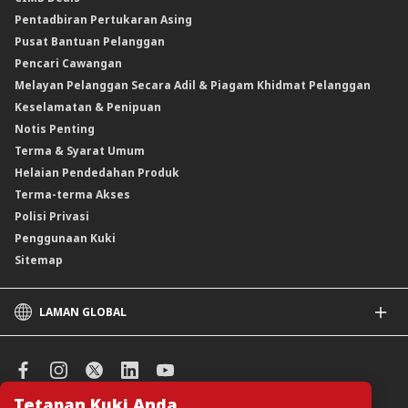
Insurans/Takaful Berkaitan Kredit
Kadar Keuntungan & Caj
Pentadbiran Pertukaran Asing
Instrumen Deposit Boleh Niaga Kadar Apungan (FRNID)
Insurans/Takaful Hartanah
Kadar Asas Standard /Kadar Asas / Kadar Pinjaman/Pembiayaan Asas
Pusat Bantuan Pelanggan
Instrumen Boleh Niaga Islam (INI)
Pencari Cawangan
Produk Berstruktur
Melayan Pelanggan Secara Adil & Piagam Khidmat Pelanggan
Produk Berstruktur Islam
Keselamatan & Penipuan
Skim Persaraan Swasta (PRS)
Notis Penting
Clicks Trader
Terma & Syarat Umum
Instrumen Deposit Boleh Niaga
Helaian Pendedahan Produk
Unit Amanah Harga Berubah ASNB
Terma-terma Akses
Polisi Privasi
Penggunaan Kuki
Sitemap
LAMAN GLOBAL
CIMB
CIMB Islamic
CIMB Bank (SG)
Tetapan Kuki Anda.
CIMB Bank (KH)