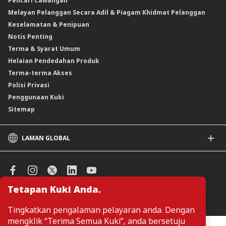
Pencari Cawangan
Produk Berstruktur
Melayan Pelanggan Secara Adil & Piagam Khidmat Pelanggan
Produk Berstruktur Islam
Keselamatan & Penipuan
Skim Persaraan Swasta (PRS)
Notis Penting
Clicks Trader
Terma & Syarat Umum
Instrumen Deposit Boleh Niaga
Helaian Pendedahan Produk
Unit Amanah Harga Berubah ASNB
Terma-terma Akses
Polisi Privasi
Penggunaan Kuki
Sitemap
LAMAN GLOBAL
CIMB
CIMB Islamic
CIMB Bank (SG)
Tetapan Kuki Anda.
CIMB Bank (KH)
Urus Keutamaan Kuki
CIMB Niaga
Tingkatkan pengalaman pelayaran anda. Dengan
CIMB Thai
mengklik “Terima Semua Kuki”, anda bersetuju