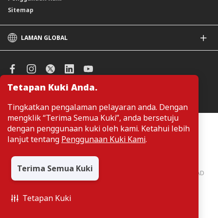
Sitemap
LAMAN GLOBAL
CIMB
CIMB Islamic
CIMB Bank (SG)
Tetapan Kuki Anda.
CIMB Bank (KH)
Urus Keutamaan Kuki
CIMB Niaga
Tingkatkan pengalaman pelayaran anda. Dengan
CIMB Thai
mengklik “Terima Semua Kuki”, anda bersetuju
CIMB Bank (VN)
Pelanggan tidak perlu memberikan butiran peribadi ketika melayari
dengan penggunaan kuki oleh kami. Ketahui lebih
atau mengakses maklumat berkaitan produk dan perkhidmatan di
CIMB Bank (PH)
lanjut tentang
Penggunaan Kuki Kami
.
laman web. Butiran perbadi hanya diperlukan sekiranya pelanggan
ingin membuat permohonan atau pertanyaan mengenai sesuatu
produk atau perkhidmatan.
Terima Semua Kuki
CIMB Bank: All rights reserved. Copyright © 2026 CIMB BANK BERHAD
197201001799 (13491-P)
Tetapan Kuki