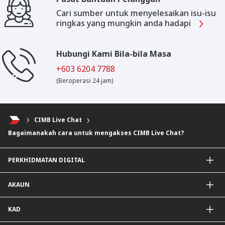
Cari sumber untuk menyelesaikan isu‑isu
ringkas yang mungkin anda hadapi
Hubungi Kami Bila-bila Masa
+603 6204 7788
(Beroperasi 24 jam)
CIMB Live Chat
Bagaimanakah cara untuk mengakses CIMB Live Chat?
PERKHIDMATAN DIGITAL
Aplikasi CIMB OCTO
AKAUN
CIMB Clicks
DuitNow QR
Akaun Simpanan
KAD
Diperibadikan Untuk Anda
Akaun Semasa
Penjejak Karbon
Simpanan Tetap