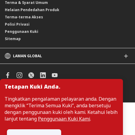
Terma & Syarat Umum
Instrumen Deposit Boleh Niaga
Helaian Pendedahan Produk
Unit Amanah Harga Berubah ASNB
Terma-terma Akses
Polisi Privasi
Penggunaan Kuki
Sitemap
LAMAN GLOBAL
CIMB
CIMB Islamic
CIMB Bank (SG)
Tetapan Kuki Anda.
CIMB Bank (KH)
Urus Keutamaan Kuki
CIMB Niaga
Tingkatkan pengalaman pelayaran anda. Dengan
CIMB Thai
mengklik “Terima Semua Kuki”, anda bersetuju
CIMB Bank (VN)
Pelanggan tidak perlu memberikan butiran peribadi ketika melayari
dengan penggunaan kuki oleh kami. Ketahui lebih
atau mengakses maklumat berkaitan produk dan perkhidmatan di
CIMB Bank (PH)
lanjut tentang
Penggunaan Kuki Kami
.
laman web. Butiran perbadi hanya diperlukan sekiranya pelanggan
ingin membuat permohonan atau pertanyaan mengenai sesuatu
produk atau perkhidmatan.