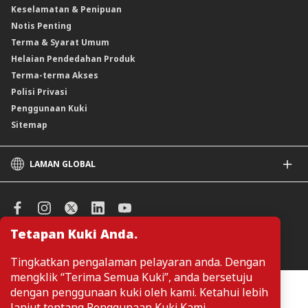
Keselamatan & Penipuan
Skim Persaraan Swasta (PRS)
Notis Penting
Clicks Trader
Terma & Syarat Umum
Instrumen Deposit Boleh Niaga
Helaian Pendedahan Produk
Unit Amanah Harga Berubah ASNB
Terma-terma Akses
Polisi Privasi
Penggunaan Kuki
Sitemap
LAMAN GLOBAL
CIMB
CIMB Islamic
CIMB Bank (SG)
Tetapan Kuki Anda.
CIMB Bank (KH)
Urus Keutamaan Kuki
CIMB Niaga
Tingkatkan pengalaman pelayaran anda. Dengan
CIMB Thai
mengklik “Terima Semua Kuki”, anda bersetuju
CIMB Bank (VN)
Pelanggan tidak perlu memberikan butiran peribadi ketika melayari
dengan penggunaan kuki oleh kami. Ketahui lebih
atau mengakses maklumat berkaitan produk dan perkhidmatan di
CIMB Bank (PH)
lanjut tentang
Penggunaan Kuki Kami
.