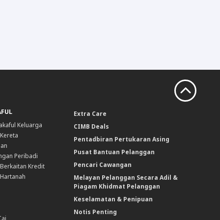
AFUL
Extra Care
akaful Keluarga
CIMB Deals
 Kereta
Pentadbiran Pertukaran Asing
nan
Pusat Bantuan Pelanggan
ngan Peribadi
Pencari Cawangan
Berkaitan Kredit
 Hartanah
Melayan Pelanggan Secara Adil &
Piagam Khidmat Pelanggan
Keselamatan & Penipuan
Notis Penting
Caj