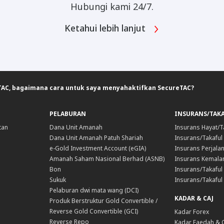
Hubungi kami 24/7.
Ketahui lebih lanjut
AC, bagaimana cara untuk saya menyahaktifkan SecureTAC?
PELABURAN
INSURANS/TAK
tan
Dana Unit Amanah
Insurans Hayat/T
Dana Unit Amanah Patuh Shariah
Insurans/Takaful
e-Gold Investment Account (eGIA)
Insurans Perjala
Amanah Saham Nasional Berhad (ASNB)
Insurans Kemala
Bon
Insurans/Takaful 
Sukuk
Insurans/Takaful
Pelaburan dwi mata wang (DCI)
KADAR & CAJ
Produk Berstruktur Gold Convertible /
Reverse Gold Convertible (GCI)
Kadar Forex
Reverse Repo
Kadar Faedah & 