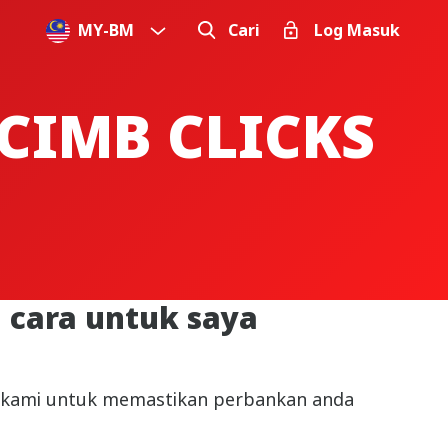
MY
-
BM
Cari
Log Masuk
CIMB CLICKS
cara untuk saya
an kami untuk memastikan perbankan anda