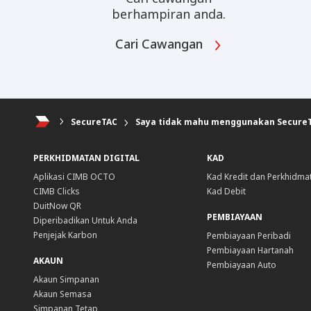
berhampiran anda.
Cari Cawangan
SecureTAC
Saya tidak mahu menggunakan SecureT
PERKHIDMATAN DIGITAL
KAD
Aplikasi CIMB OCTO
Kad Kredit dan Perkhidma
CIMB Clicks
Kad Debit
DuitNow QR
PEMBIAYAAN
Diperibadikan Untuk Anda
Penjejak Karbon
Pembiayaan Peribadi
Pembiayaan Hartanah
AKAUN
Pembiayaan Auto
Akaun Simpanan
Akaun Semasa
Simpanan Tetap