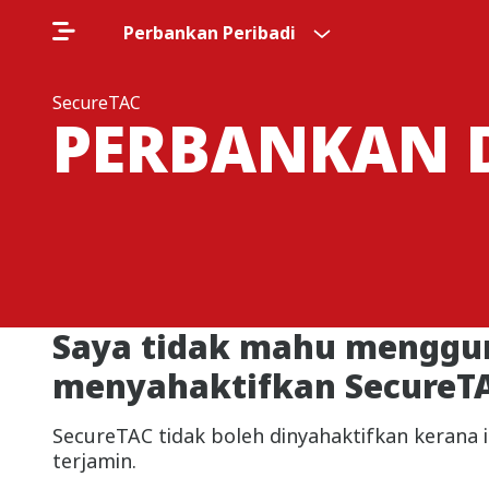
Perbankan Peribadi
SecureTAC
PERBANKAN D
Saya tidak mahu menggun
menyahaktifkan SecureT
SecureTAC tidak boleh dinyahaktifkan kerana
terjamin.