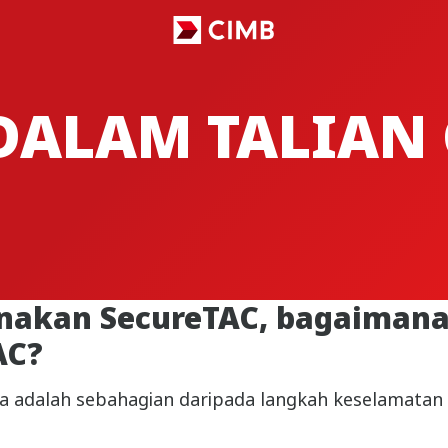
ALAM TALIAN 
akan SecureTAC, bagaimana 
AC?
 ia adalah sebahagian daripada langkah keselamat