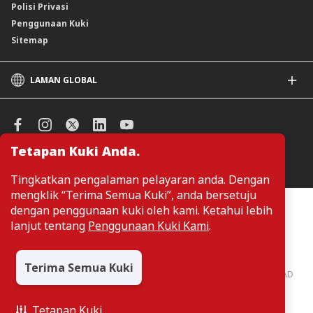
Polisi Privasi
Penggunaan Kuki
Sitemap
LAMAN GLOBAL
CIMB
CIMB Islamic
CIMB Bank (SG)
Tetapan Kuki Anda.
CIMB Bank (KH)
Urus Keutamaan Kuki
CIMB Niaga
Tingkatkan pengalaman pelayaran anda. Dengan
CIMB Thai
mengklik “Terima Semua Kuki”, anda bersetuju
CIMB Bank (VN)
Pelanggan tidak perlu memberikan butiran peribadi ketika melayari
dengan penggunaan kuki oleh kami. Ketahui lebih
atau mengakses maklumat berkaitan produk dan perkhidmatan di
CIMB Bank (PH)
lanjut tentang
Penggunaan Kuki Kami
.
laman web. Butiran perbadi hanya diperlukan sekiranya pelanggan
ingin membuat permohonan atau pertanyaan mengenai sesuatu
produk atau perkhidmatan.
Terima Semua Kuki
CIMB Bank: All rights reserved. Copyright © 2026 CIMB BANK BERHAD
197201001799 (13491-P)
Tetapan Kuki