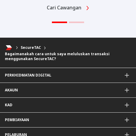
Cari Cawangan
SecureTAC
Bagaimanakah cara untuk saya meluluskan transaksi
menggunakan SecureTAC?
PERKHIDMATAN DIGITAL
Aplikasi CIMB OCTO
AKAUN
CIMB Clicks
DuitNow QR
Akaun Simpanan
KAD
Diperibadikan Untuk Anda
Akaun Semasa
Penjejak Karbon
Simpanan Tetap
Kad Kredit dan Perkhidmatan
PEMBIAYAAN
Mudarabah IA
Kad Debit
Pembiayaan Peribadi
PELABURAN