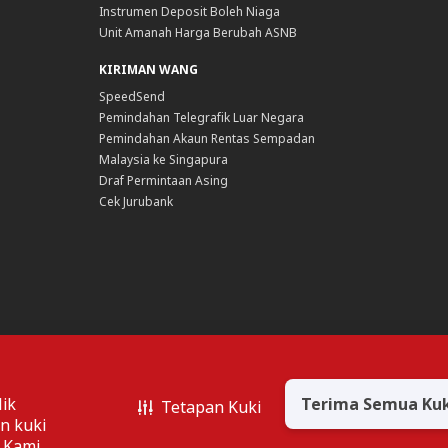
Instrumen Deposit Boleh Niaga
Unit Amanah Harga Berubah ASNB
KIRIMAN WANG
SpeedSend
Pemindahan Telegrafik Luar Negara
Pemindahan Akaun Rentas Sempadan
Malaysia ke Singapura
Draf Permintaan Asing
Cek Jurubank
ari atau mengakses maklumat
 hanya diperlukan sekiranya
Terima Semua Kuk
ik
Tetapan Kuki
 sesuatu produk atau
n kuki
 Kami
.