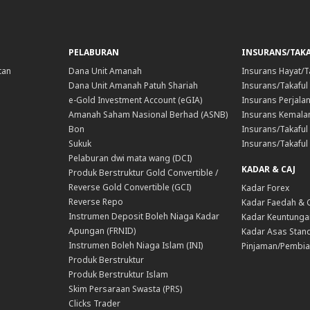
PELABURAN
INSURANS/TAK
tan
Dana Unit Amanah
Insurans Hayat/T
Dana Unit Amanah Patuh Shariah
Insurans/Takaful
e-Gold Investment Account (eGIA)
Insurans Perjala
Amanah Saham Nasional Berhad (ASNB)
Insurans Kemala
Bon
Insurans/Takaful 
Sukuk
Insurans/Takaful
Pelaburan dwi mata wang (DCI)
KADAR & CAJ
Produk Berstruktur Gold Convertible /
Reverse Gold Convertible (GCI)
Kadar Forex
Reverse Repo
Kadar Faedah & 
Instrumen Deposit Boleh Niaga Kadar
Kadar Keuntunga
Apungan (FRNID)
Kadar Asas Stand
Instrumen Boleh Niaga Islam (INI)
Pinjaman/Pembia
Produk Berstruktur
Produk Berstruktur Islam
Skim Persaraan Swasta (PRS)
Clicks Trader