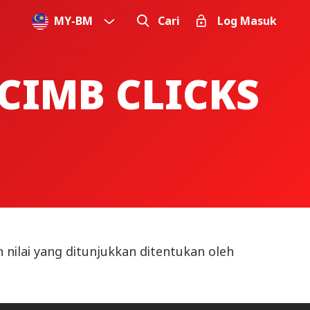
MY
-
BM
Cari
Log Masuk
CIMB CLICKS
ilai yang ditunjukkan ditentukan oleh