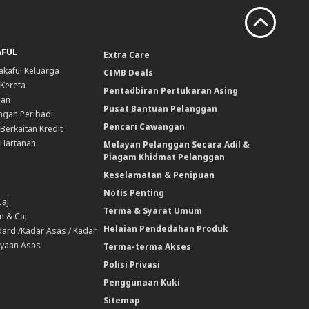
AFUL
Extra Care
akaful Keluarga
CIMB Deals
 Kereta
Pentadbiran Pertukaran Asing
nan
Pusat Bantuan Pelanggan
ngan Peribadi
Pencari Cawangan
Berkaitan Kredit
 Hartanah
Melayan Pelanggan Secara Adil &
Piagam Khidmat Pelanggan
Keselamatan & Penipuan
Notis Penting
Caj
Terma & Syarat Umum
n & Caj
Helaian Pendedahan Produk
ard /Kadar Asas / Kadar
yaan Asas
Terma-terma Akses
Polisi Privasi
Penggunaan Kuki
Sitemap