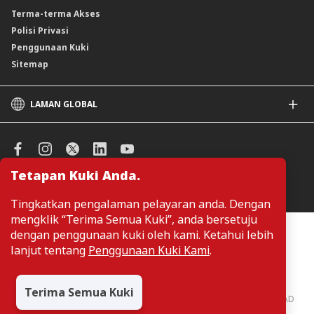
Terma-terma Akses
Polisi Privasi
Penggunaan Kuki
Sitemap
LAMAN GLOBAL
CIMB
CIMB Islamic
CIMB Bank (SG)
Tetapan Kuki Anda.
CIMB Bank (KH)
Urus Keutamaan Kuki
CIMB Niaga
Tingkatkan pengalaman pelayaran anda. Dengan
CIMB Thai
mengklik “Terima Semua Kuki”, anda bersetuju
CIMB Bank (VN)
Pelanggan tidak perlu memberikan butiran peribadi ketika melayari
dengan penggunaan kuki oleh kami. Ketahui lebih
atau mengakses maklumat berkaitan produk dan perkhidmatan di
CIMB Bank (PH)
lanjut tentang
Penggunaan Kuki Kami
.
laman web. Butiran perbadi hanya diperlukan sekiranya pelanggan
ingin membuat permohonan atau pertanyaan mengenai sesuatu
produk atau perkhidmatan.
Terima Semua Kuki
CIMB Bank: All rights reserved. Copyright © 2026 CIMB BANK BERHAD
197201001799 (13491-P)