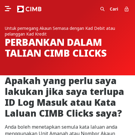
Cari
Untuk pemegang Akaun Semasa dengan Kad Debit atau
pelanggan Kad Kredit
PERBANKAN DALAM
TALIAN CIMB CLICKS
Apakah yang perlu saya
lakukan jika saya terlupa
ID Log Masuk atau Kata
Laluan CIMB Clicks saya?
Anda boleh menetapkan semula kata laluan anda
menggunakan Unit Amanah atau Nombor Akaun