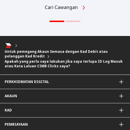
Cari Cawangan
Untuk pemegang Akaun Semasa dengan Kad Debit atau
pelanggan Kad Kredit
Apakah yang perlu saya lakukan jika saya terlupa ID Log Masuk
atau Kata Laluan CIMB Clicks saya?
PERKHIDMATAN DIGITAL
Aplikasi CIMB OCTO
AKAUN
CIMB Clicks
DuitNow QR
Akaun Simpanan
KAD
Diperibadikan Untuk Anda
Akaun Semasa
Penjejak Karbon
Simpanan Tetap
Kad Kredit dan Perkhidmatan
PEMBIAYAAN
Mudarabah IA
Kad Debit