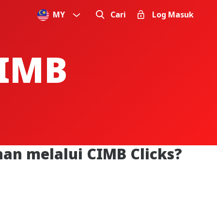
MY
Cari
Log Masuk
IMB
n melalui CIMB Clicks?