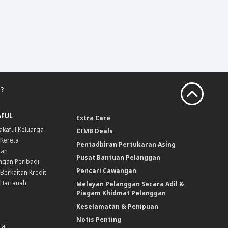
?
AFUL
Extra Care
akaful Keluarga
CIMB Deals
 Kereta
Pentadbiran Pertukaran Asing
nan
Pusat Bantuan Pelanggan
ngan Peribadi
Pencari Cawangan
Berkaitan Kredit
 Hartanah
Melayan Pelanggan Secara Adil &
Piagam Khidmat Pelanggan
Keselamatan & Penipuan
Notis Penting
Caj