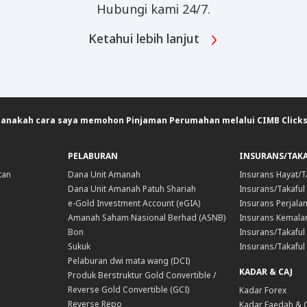
Hubungi kami 24/7.
Ketahui lebih lanjut
anakah cara saya memohon Pinjaman Perumahan melalui CIMB Clicks
PELABURAN
INSURANS/TAK
tan
Dana Unit Amanah
Insurans Hayat/T
Dana Unit Amanah Patuh Shariah
Insurans/Takaful
e-Gold Investment Account (eGIA)
Insurans Perjala
Amanah Saham Nasional Berhad (ASNB)
Insurans Kemala
Bon
Insurans/Takaful 
Sukuk
Insurans/Takaful
Pelaburan dwi mata wang (DCI)
KADAR & CAJ
Produk Berstruktur Gold Convertible /
Reverse Gold Convertible (GCI)
Kadar Forex
Reverse Repo
Kadar Faedah & 