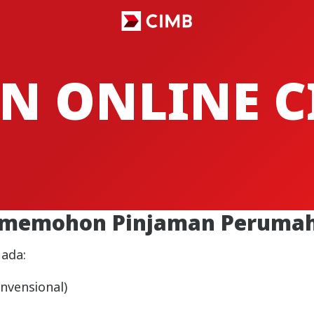
N ONLINE C
 memohon Pinjaman Perumaha
ada:
nvensional)