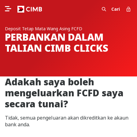
Cari
Deposit Tetap Mata Wang Asing FCFD
PERBANKAN DALAM
TALIAN CIMB CLICKS
Adakah saya boleh
mengeluarkan FCFD saya
secara tunai?
Tidak, semua pengeluaran akan dikreditkan ke akaun
bank anda.