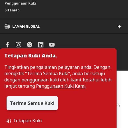
Penggunaan Kuki
Sitemap
LAMAN GLOBAL
CIMB
CIMB Islamic
CIMB Bank (SG)
Tetapan Kuki Anda.
CIMB Bank (KH)
Urus Keutamaan Kuki
CIMB Niaga
Tingkatkan pengalaman pelayaran anda. Dengan
CIMB Thai
mengklik “Terima Semua Kuki”, anda bersetuju
CIMB Bank (VN)
Pelanggan tidak perlu memberikan butiran peribadi ketika melayari
dengan penggunaan kuki oleh kami. Ketahui lebih
atau mengakses maklumat berkaitan produk dan perkhidmatan di
CIMB Bank (PH)
lanjut tentang
Penggunaan Kuki Kami
.
laman web. Butiran perbadi hanya diperlukan sekiranya pelanggan
ingin membuat permohonan atau pertanyaan mengenai sesuatu
produk atau perkhidmatan.
Terima Semua Kuki
CIMB Bank: All rights reserved. Copyright © 2026 CIMB BANK BERHAD
197201001799 (13491-P)
Tetapan Kuki