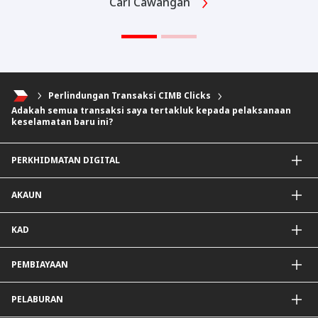
Cari Cawangan
Perlindungan Transaksi CIMB Clicks
Adakah semua transaksi saya tertakluk kepada pelaksanaan
keselamatan baru ini?
PERKHIDMATAN DIGITAL
Aplikasi CIMB OCTO
AKAUN
CIMB Clicks
DuitNow QR
Akaun Simpanan
KAD
Diperibadikan Untuk Anda
Akaun Semasa
Penjejak Karbon
Simpanan Tetap
Kad Kredit dan Perkhidmatan
PEMBIAYAAN
Mudarabah IA
Kad Debit
Pembiayaan Peribadi
PELABURAN
Pembiayaan Hartanah