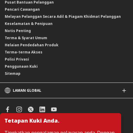
Pusat Bantuan Pelanggan
Instrumen Boleh Niaga Islam (INI)
Pencari Cawangan
Produk Berstruktur
Melayan Pelanggan Secara Adil & Piagam Khidmat Pelanggan
Produk Berstruktur Islam
Keselamatan & Penipuan
Skim Persaraan Swasta (PRS)
Notis Penting
Clicks Trader
Terma & Syarat Umum
Instrumen Deposit Boleh Niaga
Helaian Pendedahan Produk
Unit Amanah Harga Berubah ASNB
Terma-terma Akses
Polisi Privasi
Penggunaan Kuki
Sitemap
LAMAN GLOBAL
CIMB
CIMB Islamic
CIMB Bank (SG)
Tetapan Kuki Anda.
CIMB Bank (KH)
Urus Keutamaan Kuki
CIMB Niaga
Tingkatkan pengalaman pelayaran anda. Dengan