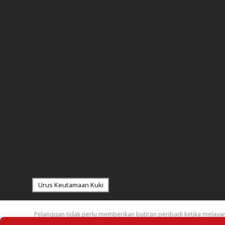
Urus Keutamaan Kuki
Pelanggan tidak perlu memberikan butiran peribadi ketika melay
berkaitan produk dan perkhidmatan di laman web. Butiran perbadi