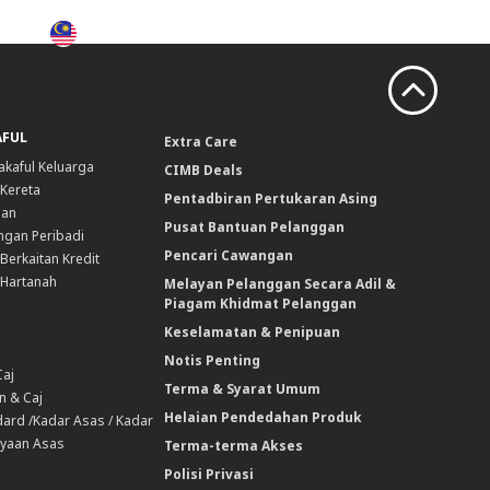
MY
-
BM
Cari
Log Masuk
AFUL
Extra Care
akaful Keluarga
CIMB Deals
 Kereta
Pentadbiran Pertukaran Asing
nan
Pusat Bantuan Pelanggan
ngan Peribadi
Pencari Cawangan
Berkaitan Kredit
 Hartanah
Melayan Pelanggan Secara Adil &
Piagam Khidmat Pelanggan
Keselamatan & Penipuan
Notis Penting
Caj
Terma & Syarat Umum
n & Caj
Helaian Pendedahan Produk
ard /Kadar Asas / Kadar
yaan Asas
Terma-terma Akses
Polisi Privasi