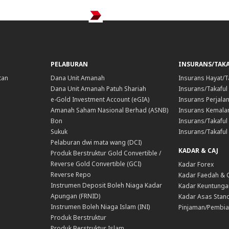
PELABURAN
INSURANS/TAK
tan
Dana Unit Amanah
Insurans Hayat/T
Dana Unit Amanah Patuh Shariah
Insurans/Takaful
e-Gold Investment Account (eGIA)
Insurans Perjala
Amanah Saham Nasional Berhad (ASNB)
Insurans Kemala
Bon
Insurans/Takaful 
Sukuk
Insurans/Takaful
Pelaburan dwi mata wang (DCI)
KADAR & CAJ
Produk Berstruktur Gold Convertible /
Reverse Gold Convertible (GCI)
Kadar Forex
Reverse Repo
Kadar Faedah & 
Instrumen Deposit Boleh Niaga Kadar
Kadar Keuntunga
Apungan (FRNID)
Kadar Asas Stand
Instrumen Boleh Niaga Islam (INI)
Pinjaman/Pembia
Produk Berstruktur
Produk Berstruktur Islam