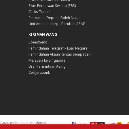
Skim Persaraan Swasta (PRS)
Clicks Trader
Instrumen Deposit Boleh Niaga
Unit Amanah Harga Berubah ASNB
KIRIMAN WANG
SpeedSend
Pemindahan Telegrafik Luar Negara
Pemindahan Akaun Rentas Sempadan
Malaysia ke Singapura
Draf Permintaan Asing
Cek Jurubank
ari atau mengakses maklumat
 hanya diperlukan sekiranya