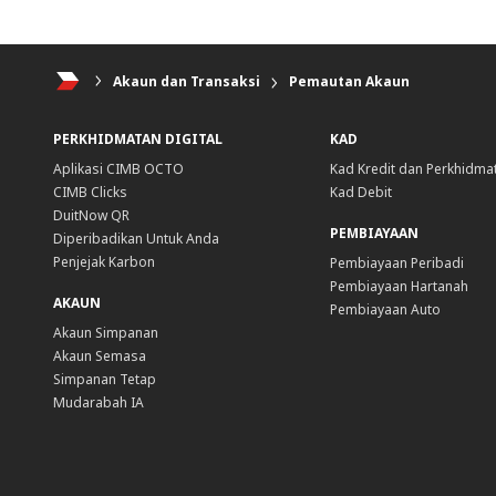
Perbankan Peribadi
Akaun dan Transaksi
Pemautan Akaun
PERKHIDMATAN DIGITAL
KAD
Aplikasi CIMB OCTO
Kad Kredit dan Perkhidma
CIMB Clicks
Kad Debit
DuitNow QR
PEMBIAYAAN
Diperibadikan Untuk Anda
Penjejak Karbon
Pembiayaan Peribadi
Pembiayaan Hartanah
AKAUN
Pembiayaan Auto
Akaun Simpanan
Akaun Semasa
Simpanan Tetap
Mudarabah IA