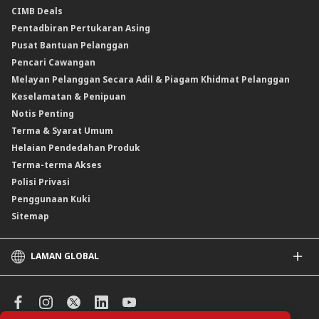
CIMB Deals
Reverse Repo
Insurans/Takaful Berkaitan Kredit
Kadar Keuntungan & Caj
Pentadbiran Pertukaran Asing
Instrumen Deposit Boleh Niaga Kadar Apungan (FRNID)
Insurans/Takaful Hartanah
Kadar Asas Standard /Kadar Asas / Kadar Pinjaman/Pembiayaan Asas
Pusat Bantuan Pelanggan
Instrumen Boleh Niaga Islam (INI)
Pencari Cawangan
Produk Berstruktur
Melayan Pelanggan Secara Adil & Piagam Khidmat Pelanggan
Produk Berstruktur Islam
Keselamatan & Penipuan
Skim Persaraan Swasta (PRS)
Notis Penting
Clicks Trader
Terma & Syarat Umum
Instrumen Deposit Boleh Niaga
Helaian Pendedahan Produk
Unit Amanah Harga Berubah ASNB
Terma-terma Akses
Polisi Privasi
Penggunaan Kuki
Sitemap
LAMAN GLOBAL
CIMB
CIMB Islamic
CIMB Bank (SG)