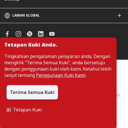
LAMAN GLOBAL
CIMB
CIMB Islamic
CIMB Bank (SG)
Tetapan Kuki Anda.
CIMB Bank (KH)
Urus Keutamaan Kuki
CIMB Niaga
Tingkatkan pengalaman pelayaran anda. Dengan
CIMB Thai
mengklik “Terima Semua Kuki”, anda bersetuju
CIMB Bank (VN)
Pelanggan tidak perlu memberikan butiran peribadi ketika melayari
dengan penggunaan kuki oleh kami. Ketahui lebih
atau mengakses maklumat berkaitan produk dan perkhidmatan di
CIMB Bank (PH)
lanjut tentang
Penggunaan Kuki Kami
.
laman web. Butiran perbadi hanya diperlukan sekiranya pelanggan
ingin membuat permohonan atau pertanyaan mengenai sesuatu
produk atau perkhidmatan.
Terima Semua Kuki
CIMB Bank: All rights reserved. Copyright © 2026 CIMB BANK BERHAD
197201001799 (13491-P)
Tetapan Kuki