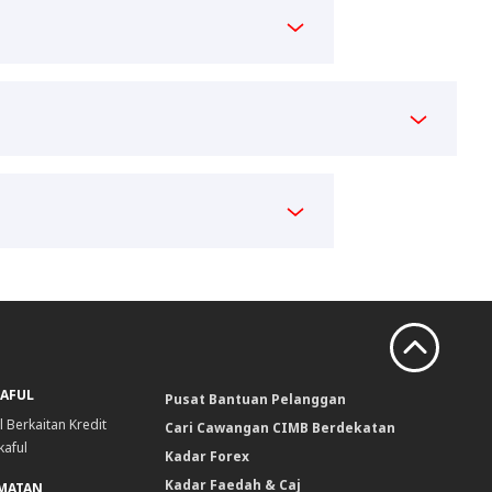
KAFUL
Pusat Bantuan Pelanggan
l Berkaitan Kredit
Cari Cawangan CIMB Berdekatan
kaful
Kadar Forex
Kadar Faedah & Caj
DMATAN