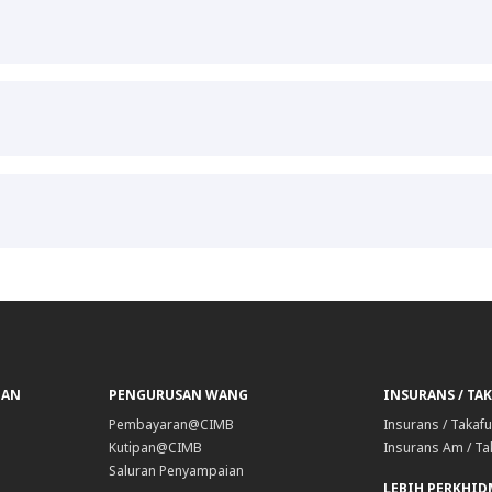
GAN
PENGURUSAN WANG
INSURANS / TA
Pembayaran@CIMB
Insurans / Takafu
Kutipan@CIMB
Insurans Am / Ta
Saluran Penyampaian
LEBIH PERKHI