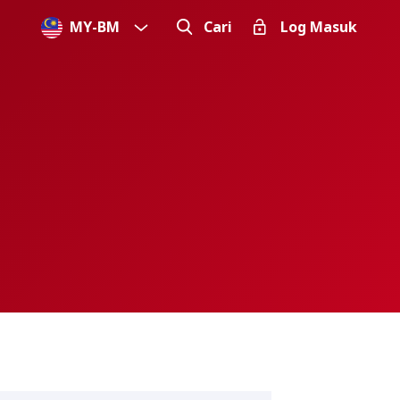
MY
-
BM
Cari
Log Masuk