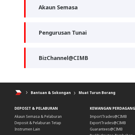
Akaun Semasa
Pengurusan Tunai
BizChannel@CIMB
Bantuan & Sokongan
Muat Turun Borang
DEPOSIT & PELABURAN
KEWANGAN PERDAGAN
Akaun Semasa & Pelaburan
ImportTrades@CIMB
Deposit & Pelaburan Tetap
ExportTrades@CIMB
Instrumen Lain
Guarantees@CIMB