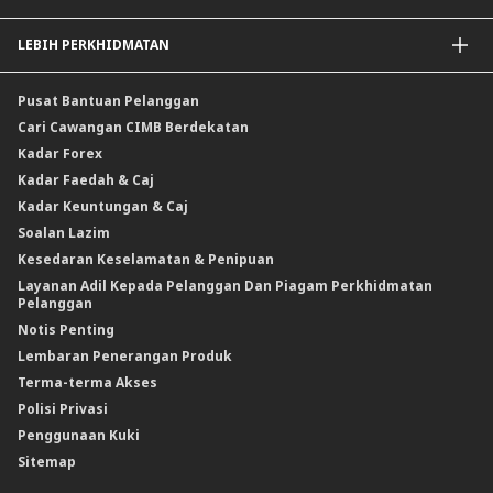
Kadar Keuntungan
Insurans / Takaful Berkaitan Kredit
LEBIH PERKHIDMATAN
Penyelesaian Perlindungan Nilai Komoditi
Insurans Am / Takaful
CIMB@Work
Pusat Bantuan Pelanggan
Cari Cawangan CIMB Berdekatan
Kadar Forex
Kadar Faedah & Caj
Kadar Keuntungan & Caj
Soalan Lazim
Kesedaran Keselamatan & Penipuan
Layanan Adil Kepada Pelanggan Dan Piagam Perkhidmatan
Pelanggan
Notis Penting
Lembaran Penerangan Produk
Terma-terma Akses
Polisi Privasi
Penggunaan Kuki
Sitemap