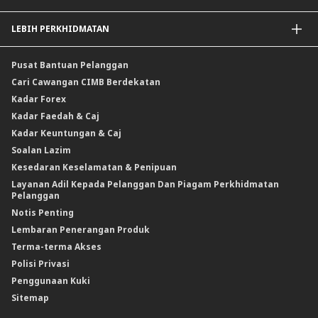
Kadar Keuntungan
Insurans / Takaful Berkaitan Kredit
LEBIH PERKHIDMATAN
Penyelesaian Perlindungan Nilai Komoditi
Insurans Am / Takaful
CIMB@Work
Pusat Bantuan Pelanggan
Cari Cawangan CIMB Berdekatan
Kadar Forex
Kadar Faedah & Caj
Kadar Keuntungan & Caj
Soalan Lazim
Kesedaran Keselamatan & Penipuan
Layanan Adil Kepada Pelanggan Dan Piagam Perkhidmatan
Pelanggan
Notis Penting
Lembaran Penerangan Produk
Terma-terma Akses
Polisi Privasi
Penggunaan Kuki
Sitemap