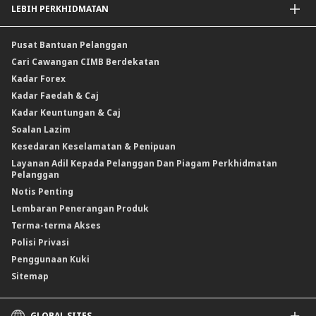
LEBIH PERKHIDMATAN
Penyelesaian Perlindungan Nilai Komoditi
Insurans Am / Takaful
CIMB@Work
Pusat Bantuan Pelanggan
Cari Cawangan CIMB Berdekatan
Kadar Forex
Kadar Faedah & Caj
Kadar Keuntungan & Caj
Soalan Lazim
Kesedaran Keselamatan & Penipuan
Layanan Adil Kepada Pelanggan Dan Piagam Perkhidmatan
Pelanggan
Notis Penting
Lembaran Penerangan Produk
Terma-terma Akses
Polisi Privasi
Penggunaan Kuki
Sitemap
GLOBAL SITES