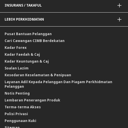
Saluran Penyampaian
Pertukaran Asing (FX)
INSURANS / TAKAFUL
Kadar Faedah
Kadar Keuntungan
Insurans / Takaful Berkaitan Kredit
LEBIH PERKHIDMATAN
Penyelesaian Perlindungan Nilai Komoditi
Insurans Am / Takaful
CIMB@Work
Pusat Bantuan Pelanggan
Cari Cawangan CIMB Berdekatan
Kadar Forex
Kadar Faedah & Caj
Kadar Keuntungan & Caj
Soalan Lazim
Kesedaran Keselamatan & Penipuan
Layanan Adil Kepada Pelanggan Dan Piagam Perkhidmatan
Pelanggan
Notis Penting
Lembaran Penerangan Produk
Terma-terma Akses
Polisi Privasi
Penggunaan Kuki
Sitemap