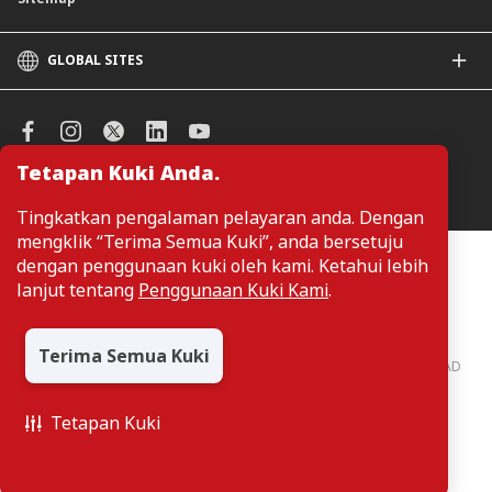
GLOBAL SITES
CIMB
CIMB Islamic
CIMB Bank (SG)
Tetapan Kuki Anda.
CIMB Bank (KH)
Urus Keutamaan Kuki
CIMB Niaga
Tingkatkan pengalaman pelayaran anda. Dengan
CIMB Thai
mengklik “Terima Semua Kuki”, anda bersetuju
CIMB Bank (PH)
Pelanggan tidak perlu memberikan butiran peribadi ketika melayari
dengan penggunaan kuki oleh kami. Ketahui lebih
atau mengakses maklumat berkaitan produk dan perkhidmatan di
lanjut tentang
Penggunaan Kuki Kami
.
laman web. Butiran perbadi hanya diperlukan sekiranya pelanggan
ingin membuat permohonan atau pertanyaan mengenai sesuatu
produk atau perkhidmatan.
Terima Semua Kuki
CIMB Bank: All rights reserved. Copyright © 2026 CIMB BANK BERHAD
197201001799 (13491-P)
Tetapan Kuki