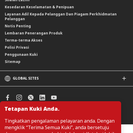
Kesedaran Keselamatan & Penipuan
Layanan Adil Kepada Pelanggan Dan Piagam Perkhidmatan
Pelanggan
Notis Penting
Lembaran Penerangan Produk
Terma-terma Akses
Polisi Privasi
Penggunaan Kuki
Sitemap
GLOBAL SITES
CIMB
CIMB Islamic
CIMB Bank (SG)
Tetapan Kuki Anda.
CIMB Bank (KH)
Urus Keutamaan Kuki
CIMB Niaga
Tingkatkan pengalaman pelayaran anda. Dengan
CIMB Thai
mengklik “Terima Semua Kuki”, anda bersetuju
CIMB Bank (PH)
Pelanggan tidak perlu memberikan butiran peribadi ketika melayari