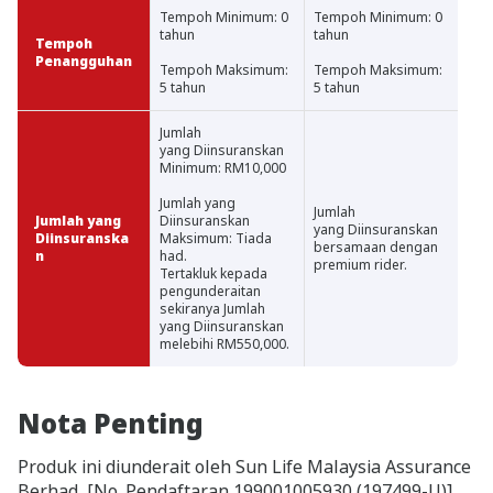
Tempoh Minimum: 0
Tempoh Minimum: 0
tahun
tahun
Tempoh
Penangguhan
Tempoh Maksimum:
Tempoh Maksimum:
5 tahun
5 tahun
Jumlah
yang Diinsuranskan
Minimum: RM10,000
Jumlah yang
Jumlah
Jumlah yang
Diinsuranskan
yang Diinsuranskan
Diinsuranska
Maksimum: Tiada
bersamaan dengan
n
had.
premium rider.
Tertakluk kepada
pengunderaitan
sekiranya Jumlah
yang Diinsuranskan
melebihi RM550,000.
Nota Penting
Produk ini diunderait oleh Sun Life Malaysia Assurance
Berhad, [No. Pendaftaran 199001005930 (197499-U)]