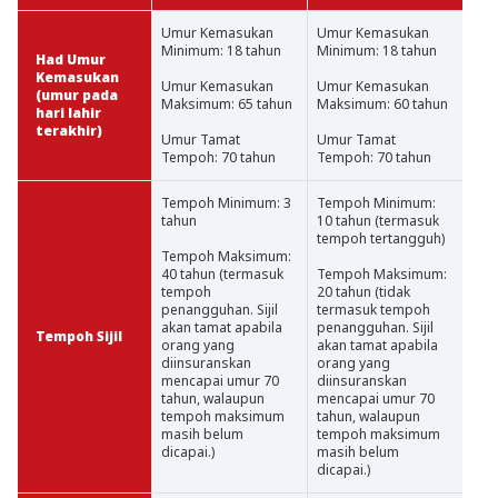
Umur Kemasukan
Umur Kemasukan
Minimum: 18 tahun
Minimum: 18 tahun
Had Umur
Kemasukan
Umur Kemasukan
Umur Kemasukan
(umur pada
Maksimum: 65 tahun
Maksimum: 60 tahun
hari lahir
terakhir)
Umur Tamat
Umur Tamat
Tempoh: 70 tahun
Tempoh: 70 tahun
Tempoh Minimum: 3
Tempoh Minimum:
tahun
10 tahun (termasuk
tempoh tertangguh)
Tempoh Maksimum:
40 tahun (termasuk
Tempoh Maksimum:
tempoh
20 tahun (tidak
penangguhan. Sijil
termasuk tempoh
akan tamat apabila
penangguhan. Sijil
Tempoh Sijil
orang yang
akan tamat apabila
diinsuranskan
orang yang
mencapai umur 70
diinsuranskan
tahun, walaupun
mencapai umur 70
tempoh maksimum
tahun, walaupun
masih belum
tempoh maksimum
dicapai.)
masih belum
dicapai.)