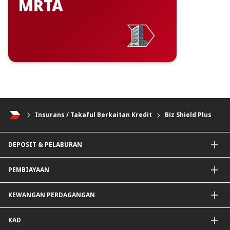
MRTA
Insurans / Takaful Berkaitan Kredit
Biz Shield Plus
DEPOSIT & PELABURAN
Akaun Semasa & Pelaburan
PEMBIAYAAN
Deposit & Pelaburan Tetap
Instrumen Lain
Pembiayaan PKS
KEWANGAN PERDAGANGAN
Pembiayaan Modal Kerja Am
Pembiayaan Pakej
ImportTrades@CIMB
KAD
Pembiayaan Peralatan
ExportTrades@CIMB