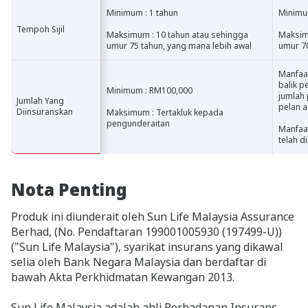
Minimum : 1 tahun
Minimum
Tempoh Sijil
Tempoh Sijil
Maksimum : 10 tahun atau sehingga
Maksim
umur 75 tahun, yang mana lebih awal
umur 70
Manfaa
balik 
Minimum : RM100,000
jumlah 
Jumlah Yang
Jumlah Yang
pelan a
Diinsuranskan
Diinsuranskan
Maksimum : Tertakluk kepada
pengunderaitan
Manfaa
telah d
Nota Penting
Produk ini diunderait oleh Sun Life Malaysia Assurance
Berhad, (No. Pendaftaran 199001005930 (197499-U))
("Sun Life Malaysia"), syarikat insurans yang dikawal
selia oleh Bank Negara Malaysia dan berdaftar di
bawah Akta Perkhidmatan Kewangan 2013.
Sun Life Malaysia adalah ahli Perbadanan Insurans