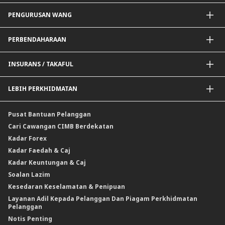
Pembiayaan Skim Kerajaan / BNM
Guarantees@CIMB
Kad Debit
PENGURUSAN WANG
Pembiayaan Projek
Perkhidmatan Tambahan
Kad Kredit
Rangkuman Kewangan BNM untuk PKS
Borang Permohonan Perdagangan
Penyelesaian Kad Korporat
Pembayaran@CIMB
PERBENDAHARAAN
Pembiayaan Perusahaan Automotif
Kutipan@CIMB
Saluran Penyampaian
Pertukaran Asing (FX)
INSURANS / TAKAFUL
Kadar Faedah
Kadar Keuntungan
Insurans / Takaful Berkaitan Kredit
LEBIH PERKHIDMATAN
Penyelesaian Perlindungan Nilai Komoditi
Insurans Am / Takaful
CIMB@Work
Pusat Bantuan Pelanggan
Cari Cawangan CIMB Berdekatan
Kadar Forex
Kadar Faedah & Caj
Kadar Keuntungan & Caj
Soalan Lazim
Kesedaran Keselamatan & Penipuan
Layanan Adil Kepada Pelanggan Dan Piagam Perkhidmatan
Pelanggan
Notis Penting