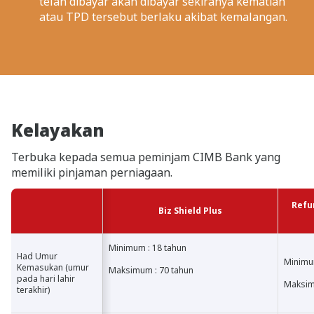
telah dibayar akan dibayar sekiranya kematian
atau TPD tersebut berlaku akibat kemalangan.
Kelayakan
Terbuka kepada semua peminjam CIMB Bank yang
memiliki pinjaman perniagaan.
Refu
Biz Shield Plus
Minimum : 18 tahun
Had Umur
Had Umur
Kemasukan
Minimu
Kemasukan (umur
Maksimum : 70 tahun
(umur pada
pada hari lahir
hari lahir
Maksim
terakhir)
terakhir)