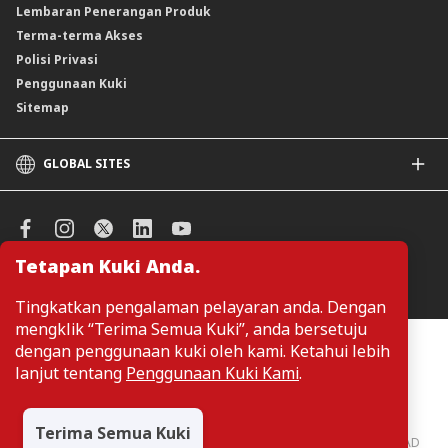
Lembaran Penerangan Produk
Terma-terma Akses
Polisi Privasi
Penggunaan Kuki
Sitemap
GLOBAL SITES
CIMB
CIMB Islamic
CIMB Bank (SG)
Tetapan Kuki Anda.
CIMB Bank (KH)
Urus Keutamaan Kuki
CIMB Niaga
Tingkatkan pengalaman pelayaran anda. Dengan
CIMB Thai
mengklik “Terima Semua Kuki”, anda bersetuju
CIMB Bank (PH)
Pelanggan tidak perlu memberikan butiran peribadi ketika melayari
dengan penggunaan kuki oleh kami. Ketahui lebih
atau mengakses maklumat berkaitan produk dan perkhidmatan di
lanjut tentang
Penggunaan Kuki Kami
.
laman web. Butiran perbadi hanya diperlukan sekiranya pelanggan
ingin membuat permohonan atau pertanyaan mengenai sesuatu
produk atau perkhidmatan.
Terima Semua Kuki
CIMB Bank: All rights reserved. Copyright © 2026 CIMB BANK BERHAD