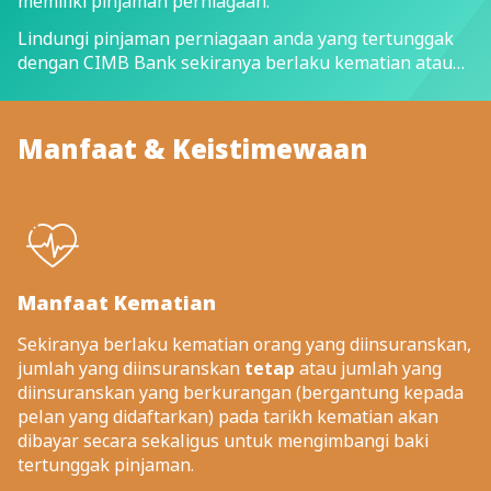
memiliki pinjaman perniagaan.
Lindungi pinjaman perniagaan anda yang tertunggak
dengan CIMB Bank sekiranya berlaku kematian atau
hilang upaya menyeluruh dan kekal.
Manfaat & Keistimewaan
Manfaat Kematian
Sekiranya berlaku kematian orang yang diinsuranskan,
jumlah yang diinsuranskan
tetap
atau jumlah yang
diinsuranskan yang berkurangan (bergantung kepada
pelan yang didaftarkan) pada tarikh kematian akan
dibayar secara sekaligus untuk mengimbangi baki
tertunggak pinjaman.