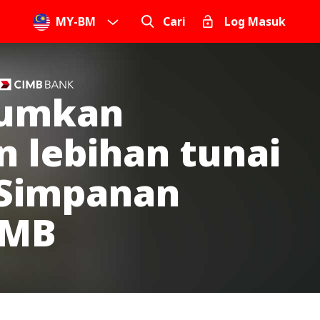
MY
-
BM
Cari
Log Masuk
umkan
n lebihan tunai
Simpanan
IMB