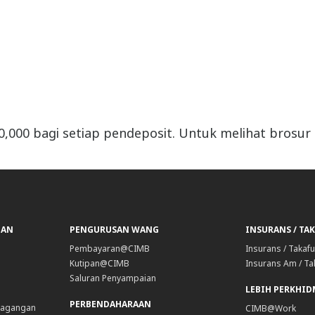
,000 bagi setiap pendeposit. Untuk melihat brosur 
GAN
PENGURUSAN WANG
INSURANS / TA
Pembayaran@CIMB
Insurans / Takafu
Kutipan@CIMB
Insurans Am / Ta
Saluran Penyampaian
LEBIH PERKHI
PERBENDAHARAAN
dagangan
CIMB@Work