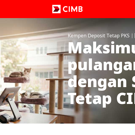
Kempen Deposit Tetap PKS
Maksim
pulanga
dengan 
Tetap C