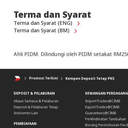
Terma dan Syarat
Terma dan Syarat (ENG)
Terma dan Syarat (BM)
Ahli PIDM. Dilindungi oleh PIDM setakat RM250
Promosi Terkini
Kempen Deposit Tetap PKS
DEPOSIT & PELABURAN
KEWANGAN PERDAGAN
Akaun Semasa & Pelaburan
ImportTrades@CIMB
Deposit & Pelaburan Tetap
ExportTrades@CIMB
Instrumen Lain
Guarantees@CIMB
Perkhidmatan Tambahan
PEMBIAYAAN
Borang Permohonan Per