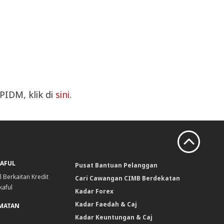
PIDM, klik di
sini
.
KAFUL
Pusat Bantuan Pelanggan
l Berkaitan Kredit
Cari Cawangan CIMB Berdekatan
kaful
Kadar Forex
Kadar Faedah & Caj
DMATAN
Kadar Keuntungan & Caj