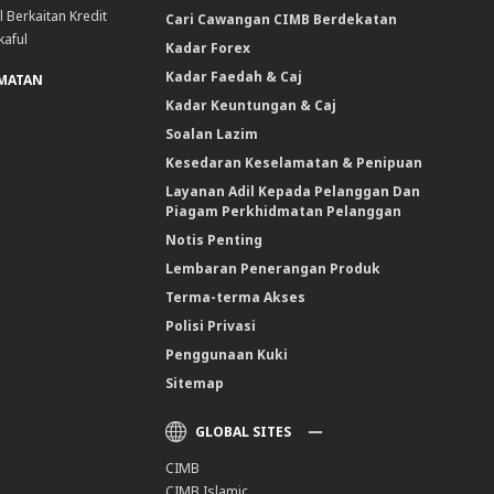
l Berkaitan Kredit
Cari Cawangan CIMB Berdekatan
kaful
Kadar Forex
Kadar Faedah & Caj
DMATAN
Kadar Keuntungan & Caj
Soalan Lazim
Kesedaran Keselamatan & Penipuan
Layanan Adil Kepada Pelanggan Dan
Piagam Perkhidmatan Pelanggan
Notis Penting
Lembaran Penerangan Produk
Terma-terma Akses
Polisi Privasi
Penggunaan Kuki
Sitemap
GLOBAL SITES
CIMB
CIMB Islamic