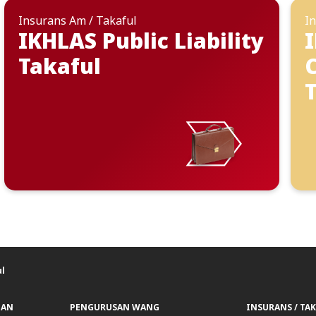
Insurans Am / Takaful
In
IKHLAS Public Liability
Takaful
l
GAN
PENGURUSAN WANG
INSURANS / TA