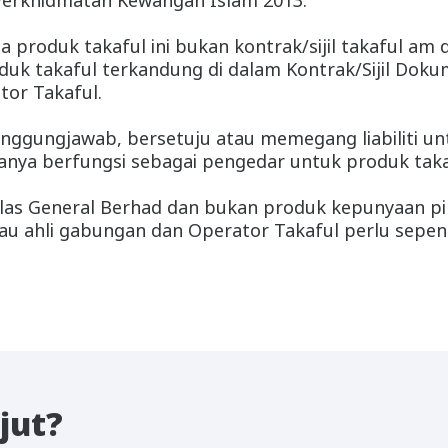
Perkhidmatan Kewangan Islam 2013.
da produk takaful ini bukan kontrak/sijil takaful am
oduk takaful terkandung di dalam Kontrak/Sijil Do
tor Takaful.
tanggungjawab, bersetuju atau memegang liabiliti u
anya berfungsi sebagai pengedar untuk produk takaf
Ikhlas General Berhad dan bukan produk kepunyaan pi
 atau ahli gabungan dan Operator Takaful perlu se
jut?