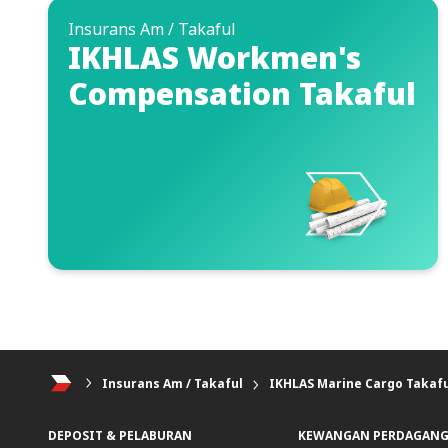
Insurans Am / Takaful
IKHLAS Workmen's
Compensation Takaful
Insurans Am / Takaful
IKHLAS Marine Cargo Takafu
DEPOSIT & PELABURAN
KEWANGAN PERDAGAN