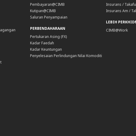
Pembayaran@CIMB
Insurans / Takafu
Kutipan@CIMB
Insurans Am / Ta
Saluran Penyampaian
LEBIH PERKHI
PERBENDAHARAAN
dagangan
CIMB@Work
Pertukaran Asing (FX)
Kadar Faedah
Kadar Keuntungan
Penyelesaian Perlindungan Nilai Komoditi
t