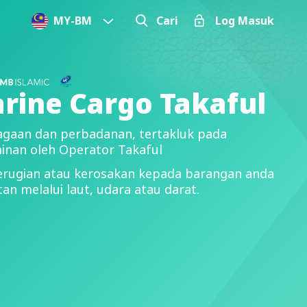
MY
-
BM
Cari
Log Masuk
rine Cargo Takaful
iagaan dan perbadanan, tertakluk pada
inan oleh Operator Takaful
erugian atau kerosakan kepada barangan anda
n melalui laut, udara atau darat.