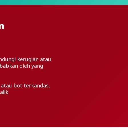
n
ndungi kerugian atau
ebabkan oleh yang
 atau bot terkandas,
alik