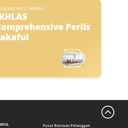
surans Am / Takaful
IKHLAS
Comprehensive Perils
Takaful
KAFUL
Pusat Bantuan Pelanggan