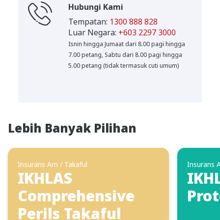
Hubungi Kami
Tempatan:
1300 888 828
Luar Negara:
+603 2297 3000
Isnin hingga Jumaat dari 8.00 pagi hingga
7.00 petang, Sabtu dari 8.00 pagi hingga
5.00 petang (tidak termasuk cuti umum)
Lebih Banyak Pilihan
Insurans Am / Takaful
Insurans 
IKHLAS
IKHL
Comprehensive
Prot
Perils Takaful