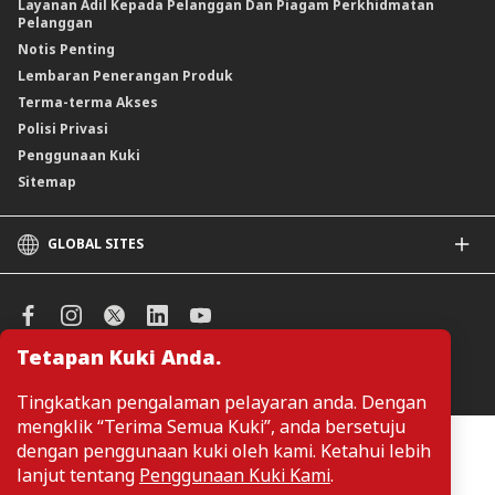
Layanan Adil Kepada Pelanggan Dan Piagam Perkhidmatan
Pelanggan
Notis Penting
Lembaran Penerangan Produk
Terma-terma Akses
Polisi Privasi
Penggunaan Kuki
Sitemap
GLOBAL SITES
CIMB
CIMB Islamic
CIMB Bank (SG)
Tetapan Kuki Anda.
CIMB Bank (KH)
Urus Keutamaan Kuki
CIMB Niaga
Tingkatkan pengalaman pelayaran anda. Dengan
CIMB Thai
mengklik “Terima Semua Kuki”, anda bersetuju
CIMB Bank (PH)
Pelanggan tidak perlu memberikan butiran peribadi ketika melayari
dengan penggunaan kuki oleh kami. Ketahui lebih
atau mengakses maklumat berkaitan produk dan perkhidmatan di
lanjut tentang
Penggunaan Kuki Kami
.
laman web. Butiran perbadi hanya diperlukan sekiranya pelanggan