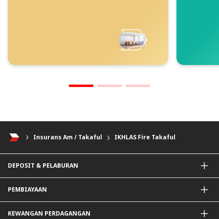
Insurans Am / Takaful
IKHLAS Fire Takaful
DEPOSIT & PELABURAN
Akaun Semasa & Pelaburan
PEMBIAYAAN
Deposit & Pelaburan Tetap
Instrumen Lain
Pembiayaan PKS
KEWANGAN PERDAGANGAN
Pembiayaan Modal Kerja Am