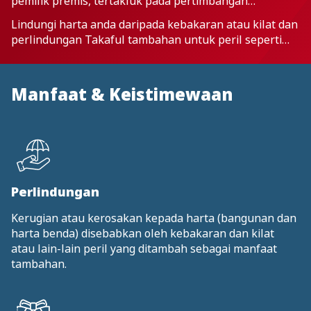
pemilik premis, tertakluk pada pertimbangan
penajajaminan oleh Operator Takaful
Lindungi harta anda daripada kebakaran atau kilat dan
perlindungan Takaful tambahan untuk peril seperti
ribut, taufan dan banjir.
Manfaat & Keistimewaan
Perlindungan
Kerugian atau kerosakan kepada harta (bangunan dan
harta benda) disebabkan oleh kebakaran dan kilat
atau lain-lain peril yang ditambah sebagai manfaat
tambahan.