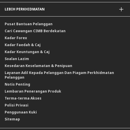
Kadar Keuntungan
Insurans / Takaful Berkaitan Kredit
LEBIH PERKHIDMATAN
Penyelesaian Perlindungan Nilai Komoditi
Insurans Am / Takaful
CIMB@Work
Pusat Bantuan Pelanggan
Cari Cawangan CIMB Berdekatan
Kadar Forex
Kadar Faedah & Caj
Kadar Keuntungan & Caj
Soalan Lazim
Kesedaran Keselamatan & Penipuan
Layanan Adil Kepada Pelanggan Dan Piagam Perkhidmatan
Pelanggan
Notis Penting
Lembaran Penerangan Produk
Terma-terma Akses
Polisi Privasi
Penggunaan Kuki
Sitemap