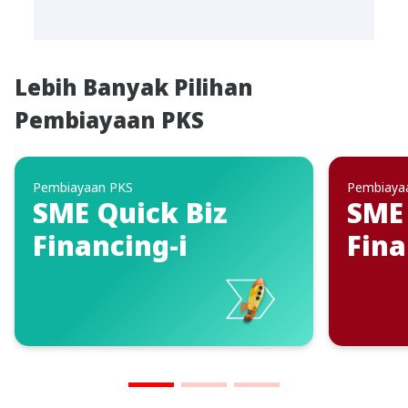
Lebih Banyak Pilihan
Pembiayaan PKS
Pembiayaan PKS
Pembiaya
SME Quick Biz
SME 
Financing-i
Fina