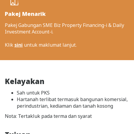
Pakej Menarik
Pakej Gabungan SME Biz Property Financing-i & Daily
Investment Account-i.
Klik
sini
untuk maklumat lanjut.
Kelayakan
Sah untuk PKS
Hartanah terlibat termasuk bangunan komersial,
perindustrian, kediaman dan tanah kosong
Nota: Tertakluk pada terma dan syarat