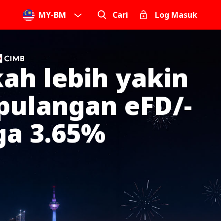
MY
-
BM
Cari
Log Masuk
ah lebih yakin
pulangan eFD/-
ga 3.65%