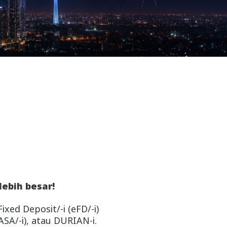
ebih besar!
xed Deposit/-i (eFD/-i)
SA/-i), atau DURIAN-i.