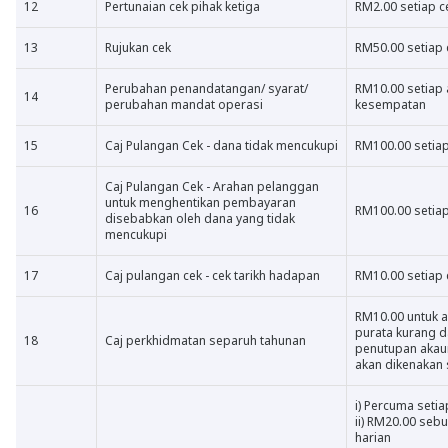
12
Pertunaian cek pihak ketiga
RM2.00 setiap c
13
Rujukan cek
RM50.00 setiap 
Perubahan penandatangan/ syarat/
RM10.00 setiap 
14
perubahan mandat operasi
kesempatan
15
Caj Pulangan Cek - dana tidak mencukupi
RM100.00 setiap
Caj Pulangan Cek - Arahan pelanggan
untuk menghentikan pembayaran
16
RM100.00 setiap
disebabkan oleh dana yang tidak
mencukupi
17
Caj pulangan cek - cek tarikh hadapan
RM10.00 setiap 
RM10.00 untuk a
purata kurang d
18
Caj perkhidmatan separuh tahunan
penutupan akaun
akan dikenakan 
i) Percuma setia
ii) RM20.00 seb
harian