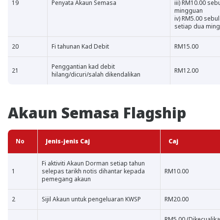
19
Penyata Akaun Semasa
iii) RM10.00 se
mingguan
iv) RM5.00 sebu
setiap dua min
20
Fi tahunan Kad Debit
RM15.00
Penggantian kad debit
21
RM12.00
hilang/dicuri/salah dikendalikan
Akaun Semasa Flagship
No
Jenis-jenis Caj
Caj
Fi aktiviti Akaun Dorman setiap tahun
1
selepas tarikh notis dihantar kepada
RM10.00
pemegang akaun
2
Sijil Akaun untuk pengeluaran KWSP
RM20.00
RM5.00 (Dikecualika