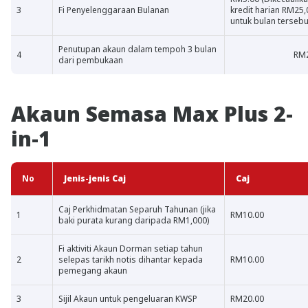
3
Fi Penyelenggaraan Bulanan
kredit harian RM25,
untuk bulan tersebu
Penutupan akaun dalam tempoh 3 bulan
4
RM2
dari pembukaan
Akaun Semasa Max Plus 2-
in-1
No
Jenis-jenis Caj
Caj
Caj Perkhidmatan Separuh Tahunan (jika
1
RM10.00
baki purata kurang daripada RM1,000)
Fi aktiviti Akaun Dorman setiap tahun
2
selepas tarikh notis dihantar kepada
RM10.00
pemegang akaun
3
Sijil Akaun untuk pengeluaran KWSP
RM20.00