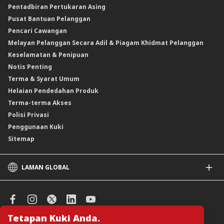
Pentadbiran Pertukaran Asing
Instrumen Deposit Boleh Niaga Kadar Apungan (FRNID)
Insurans/Takaful Hartanah
Kadar Asas Standard /Kadar Asas / Kadar Pinjaman/Pembiayaan Asas
Pusat Bantuan Pelanggan
Instrumen Boleh Niaga Islam (INI)
Pencari Cawangan
Produk Berstruktur
Melayan Pelanggan Secara Adil & Piagam Khidmat Pelanggan
Produk Berstruktur Islam
Keselamatan & Penipuan
Skim Persaraan Swasta (PRS)
Notis Penting
Clicks Trader
Terma & Syarat Umum
Instrumen Deposit Boleh Niaga
Helaian Pendedahan Produk
Unit Amanah Harga Berubah ASNB
Terma-terma Akses
Polisi Privasi
Penggunaan Kuki
Sitemap
LAMAN GLOBAL
CIMB
CIMB Islamic
CIMB Bank (SG)
Tetapan Kuki Anda.
CIMB Bank (KH)