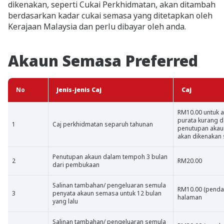
dikenakan, seperti Cukai Perkhidmatan, akan ditambah
berdasarkan kadar cukai semasa yang ditetapkan oleh
Kerajaan Malaysia dan perlu dibayar oleh anda.
Akaun Semasa Preferred
No
Jenis-jenis Caj
Caj
RM10.00 untuk a
purata kurang d
1
Caj perkhidmatan separuh tahunan
penutupan akaun
akan dikenakan 
Penutupan akaun dalam tempoh 3 bulan
2
RM20.00
dari pembukaan
Salinan tambahan/ pengeluaran semula
RM10.00 (pendah
3
penyata akaun semasa untuk 12 bulan
halaman
yang lalu
Salinan tambahan/ pengeluaran semula