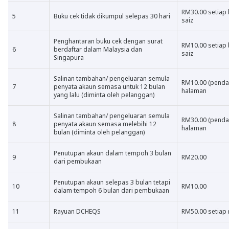
RM30.00 setiap 
5
Buku cek tidak dikumpul selepas 30 hari
saiz
Penghantaran buku cek dengan surat
RM10.00 setiap 
6
berdaftar dalam Malaysia dan
saiz
Singapura
Salinan tambahan/ pengeluaran semula
RM10.00 (pendah
7
penyata akaun semasa untuk 12 bulan
halaman
yang lalu (diminta oleh pelanggan)
Salinan tambahan/ pengeluaran semula
RM30.00 (pendah
8
penyata akaun semasa melebihi 12
halaman
bulan (diminta oleh pelanggan)
Penutupan akaun dalam tempoh 3 bulan
9
RM20.00
dari pembukaan
Penutupan akaun selepas 3 bulan tetapi
10
RM10.00
dalam tempoh 6 bulan dari pembukaan
11
Rayuan DCHEQS
RM50.00 setiap 