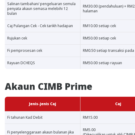
Salinan tambahan/ pengeluaran semula
RM30.00 (pendahuluan) + RM2.
penyata akaun semasa melebihi 12
halaman
bulan
Caj Pulangan Cek - Cek tarikh hadapan
RM10.00 setiap cek
Rujukan cek
RM50.00 setiap cek
Fi pemprosesan cek
RM0.50 setiap transaksi pada
Rayuan DCHEQS
RM50.00 setiap rayuan
Akaun CIMB Prime
Jenis-jenis Caj
Caj
Fi tahunan Kad Debit
RM15.00
RM5.00
Fi penyelenggaraan akaun bulanan jika
(Dikecualikan untuk ahli CIMB