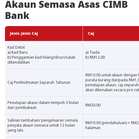
Akaun Semasa Asas CIMB
Bank
Jenis-jenis Caj
Caj
Kad Debit
a) Kad Baru
a) Tiada
b) Penggantian kad hilang/dicuri/salah
b) RM12.00
dikendalikan
RM10.00 untuk akaun dengan b
purata kurang daripada RM1,0
Caj Perkhidmatan Separuh Tahunan
penutupan akaun, caj separuh
akan dikenakan secara pro-rat
Penutupan akaun dalam tempoh 3 bulan
RM20.00
dari pembukaan
Salinan tambahan/ pengeluaran semula
RM10.00 (pendahuluan) + RM2.
penyata akaun semasa untuk 12 bulan
halaman
yang lalu