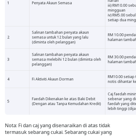
harian
1
Penyata Akaun Semasa
iii) RM10.00 se
mingguan
iv) RM5.00 sebu
setiap dua min
Salinan tambahan penyata akaun
RM 10.00 penda
2
semasa untuk 12 bulan yang lalu
halaman tamba
(diminta oleh pelanggan)
Salinan tambahan penyata akaun
RM 30.00 penda
3
semasa melebihi 12 bulan (diminta oleh
halaman tamba
pelanggan)
RM10.00 setiap 
4
Fi Aktiviti Akaun Dorman
notis dihantar
Caj faedah min
Faedah Dikenakan ke atas Baki Debit
sebenar yang d
5
(Dengan atau Tanpa Kemudahan Kredit)
faedah yang dit
lebih tinggi (dij
Nota: Fi dan caj yang disenaraikan di atas tidak
termasuk sebarang cukai. Sebarang cukai yang