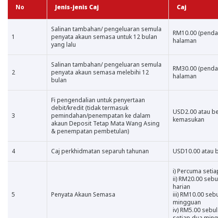
No
Jenis-jenis Caj
Caj
Salinan tambahan/ pengeluaran semula
RM10.00 (pendah
1
penyata akaun semasa untuk 12 bulan
halaman
yang lalu
Salinan tambahan/ pengeluaran semula
RM30.00 (pendah
2
penyata akaun semasa melebihi 12
halaman
bulan
Fi pengendalian untuk penyertaan
debit/kredit (tidak termasuk
USD2.00 atau b
3
pemindahan/penempatan ke dalam
kemasukan
akaun Deposit Tetap Mata Wang Asing
& penempatan pembetulan)
4
Caj perkhidmatan separuh tahunan
USD10.00 atau
i) Percuma setia
ii) RM20.00 seb
harian
5
Penyata Akaun Semasa
iii) RM10.00 se
mingguan
iv) RM5.00 sebu
setiap dua min