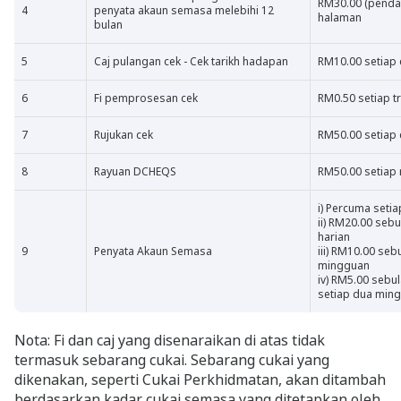
RM30.00 (pendah
4
penyata akaun semasa melebihi 12
halaman
bulan
5
Caj pulangan cek - Cek tarikh hadapan
RM10.00 setiap 
6
Fi pemprosesan cek
RM0.50 setiap t
7
Rujukan cek
RM50.00 setiap 
8
Rayuan DCHEQS
RM50.00 setiap 
i) Percuma setia
ii) RM20.00 seb
harian
9
Penyata Akaun Semasa
iii) RM10.00 se
mingguan
iv) RM5.00 sebu
setiap dua min
Nota: Fi dan caj yang disenaraikan di atas tidak
termasuk sebarang cukai. Sebarang cukai yang
dikenakan, seperti Cukai Perkhidmatan, akan ditambah
berdasarkan kadar cukai semasa yang ditetapkan oleh