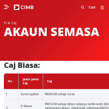
Cari
Fi & Caj
AKAUN SEMASA
Caj Biasa:
Jenis-jenis
No
Caj
Caj
1
Surat rujukan
RM30.00 setiap surat
RM10.00 setiap tahun selepas tarikh notis di
Fi Akaun
2
pemegang akaun. Untuk baki sehingga RM10.0