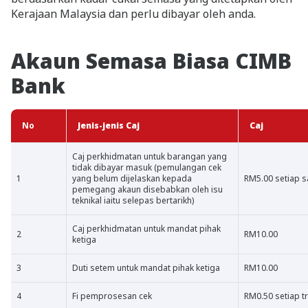
Kerajaan Malaysia dan perlu dibayar oleh anda.
Akaun Semasa Biasa CIMB
Bank
No
Jenis-jenis Caj
Caj
Caj perkhidmatan untuk barangan yang
tidak dibayar masuk (pemulangan cek
1
yang belum dijelaskan kepada
RM5.00 setiap s
pemegang akaun disebabkan oleh isu
teknikal iaitu selepas bertarikh)
Caj perkhidmatan untuk mandat pihak
2
RM10.00
ketiga
3
Duti setem untuk mandat pihak ketiga
RM10.00
4
Fi pemprosesan cek
RM0.50 setiap t